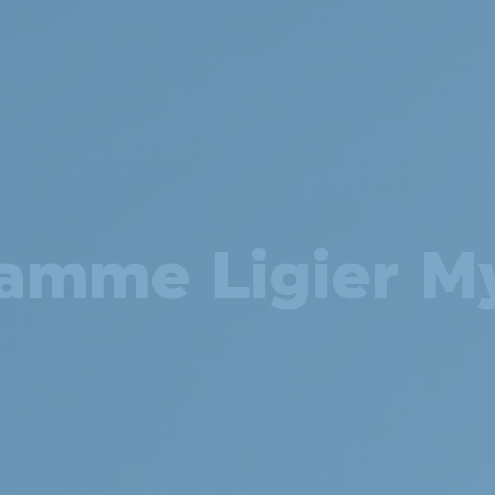
amme Ligier My