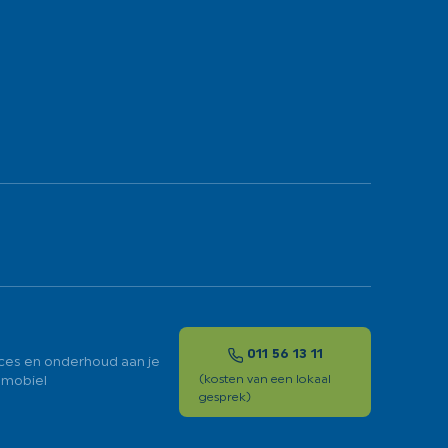
011 56 13 11
ces en onderhoud aan je
mobiel
(kosten van een lokaal
gesprek)