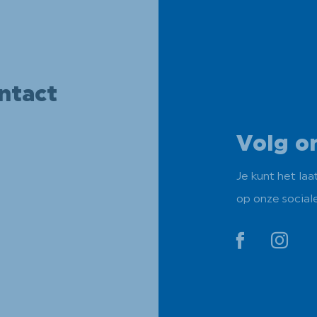
ntact
Volg o
Je kunt het la
op onze social
YouTube
YouT