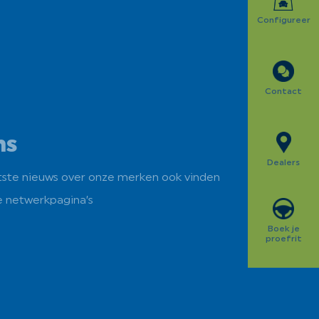
Configureer
Contact
ns
Dealers
atste nieuws over onze merken ook vinden
e netwerkpagina’s
Boek je
proefrit
ube