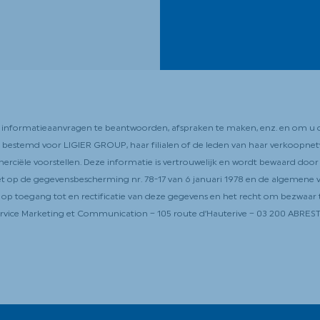
w informatieaanvragen te beantwoorden, afspraken te maken, enz. en om u 
end bestemd voor LIGIER GROUP, haar filialen of de leden van haar verkoopnet
ciële voorstellen. Deze informatie is vertrouwelijk en wordt bewaard door 
 op de gegevensbescherming nr. 78-17 van 6 januari 1978 en de algemene v
t op toegang tot en rectificatie van deze gegevens en het recht om bezwaa
vice Marketing et Communication – 105 route d’Hauterive – 03 200 ABREST –