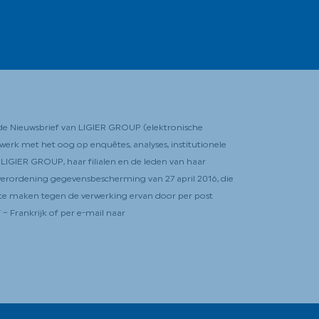
de Nieuwsbrief van LIGIER GROUP (elektronische
werk met het oog op enquêtes, analyses, institutionele
LIGIER GROUP, haar filialen en de leden van haar
erordening gegevensbescherming van 27 april 2016, die
r te maken tegen de verwerking ervan door per post
 Frankrijk of per e-mail naar