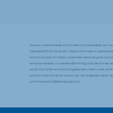
De over u verzamelde informatie is noodzakelijk om u
nieuwsbrief) toe te sturen. Deze informatie is uitsluit
communicatie of, indien u hiermee akkoord gaat, commer
verkoopnetwerk. In overeenstemming met de Franse wet
op 25 mei 2018 van kracht is geworden, hebt u het rech
contact met ons op te nemen op het volgende adres: Ser
communication@ligiergroup.com.
.