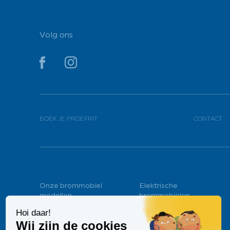
Volg ons
YouTube
YouTube
BOEK JE PROEFRIT
CONTACT
Onze brommobiel
Elektrische
modellen
brommobielen