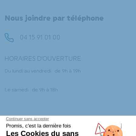
Nous joindre par téléphone
04 15 91 01 00
HORAIRES D'OUVERTURE
Du lundi au vendredi : de 9h à 19h
Le samedi : de 9h à 18h