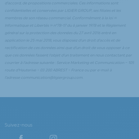
d’accord, de propositions commerciales. Ces informations sont
confidentielles et conservées par LIGIER GROUP, ses filiales et les
membres de son réseau commercial. Conformément à la loi «
Informatique et Libertés » n°78-17 du 6 janvier 1978 et le Règlement
général sur la protection des données du 27 avril 2016 entré en
application le 25 mai 2018, vous disposez d’un droit d’accès et de
rectification de ces données ainsi que d’un droit de vous opposer à ce
que ces données fassent l’objet d’un traitement en nous contactant par
courrier à l’adresse suivante : Service Marketing et Communication – 105
route d’Hauterive – 03 200 ABREST – France ou par e-mail à
l’adresse
communication@ligiergroup.com.
Suivez-nous