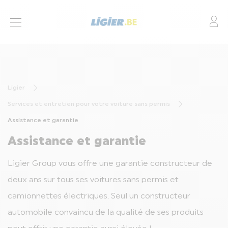
Mo
VOITURES SANS PERMIS MODÈLES
FINANCEMENT
Ligier
SERVICES ET ENTRETIEN
Services et entretien pour votre voiture sans permis
NOS CONCESSIONNAIRES
Assistance et garantie
Assistance et garantie
QUESTIONS FRÉQUENTES
Ligier Group vous offre une garantie constructeur de
deux ans sur tous ses voitures sans permis et
LIGIER GROUP
camionnettes électriques. Seul un constructeur
QUESTIONS FRÉQUENTES
automobile convaincu de la qualité de ses produits
CONTACT