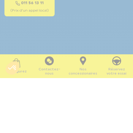
011 56 13 11
(Prix d'un appel local)
Contactez-
Nos
Réservez
Configurez
nous
concessionaires
votre essai
Ligier Group Benelux
Koolmijnlaan 142
3582 Beringen
T. (+32) 011 56 13 11
info@ligiergroup.be
TVA BE 0428.898.465