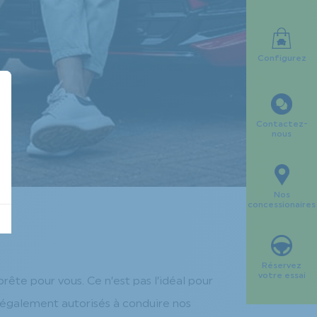
Configurez
Contactez-
nous
Nos
concessionaires
Réservez
votre essai
rête pour vous. Ce n’est pas l’idéal pour
nt également autorisés à conduire nos