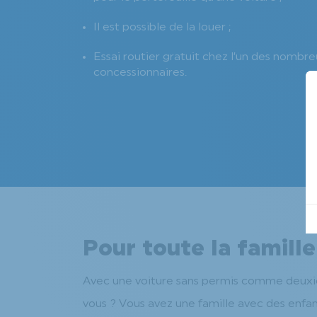
Il est possible de la louer ;
Essai routier gratuit chez l’un des nombr
concessionnaires.
Pour toute la famille
Avec une voiture sans permis comme deuxième 
vous ? Vous avez une famille avec des enfant