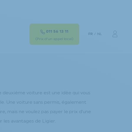
011 56 13 11
FR
NL
Mon c
(Prix d'un appel local)
une deuxième voiture est une idée qui vous
le. Une voiture sans permis, également
re, mais ne voulez pas payer le prix d’une
r les avantages de Ligier.