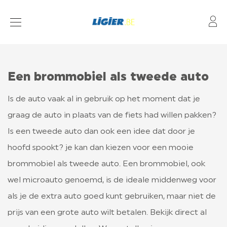
Mo
BROMMOBIEL MODELLEN
FINANCIERING
Een brommobiel als tweede auto
DEALERS
Is de auto vaak al in gebruik op het moment dat je
ONDERHOUD
graag de auto in plaats van de fiets had willen pakken?
Is een tweede auto dan ook een idee dat door je
hoofd spookt? je kan dan kiezen voor een mooie
L7 LIGIER
brommobiel als tweede auto. Een brommobiel, ook
wel microauto genoemd, is de ideale middenweg voor
VERZEKERING
als je de extra auto goed kunt gebruiken, maar niet de
VEEL GESTELDE VRAGEN OVER BROMMOBIELEN
prijs van een grote auto wilt betalen. Bekijk direct al
WETGEVING