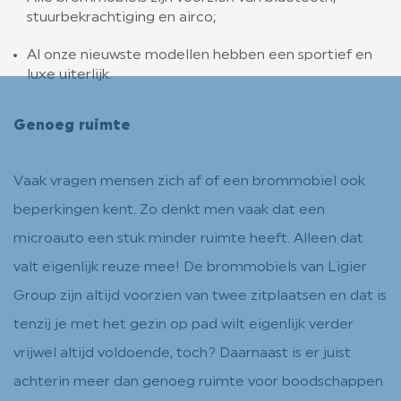
stuurbekrachtiging en airco;
Al onze nieuwste modellen hebben een sportief en
luxe uiterlijk.
Genoeg ruimte
Vaak vragen mensen zich af of een brommobiel ook
beperkingen kent. Zo denkt men vaak dat een
microauto een stuk minder ruimte heeft. Alleen dat
valt eigenlijk reuze mee! De brommobiels van Ligier
Group zijn altijd voorzien van twee zitplaatsen en dat is
tenzij je met het gezin op pad wilt eigenlijk verder
vrijwel altijd voldoende, toch? Daarnaast is er juist
achterin meer dan genoeg ruimte voor boodschappen