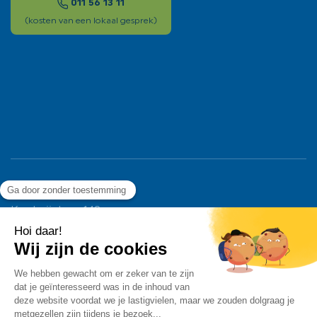
011 56 13 11
(kosten van een lokaal gesprek)
Ligier Group Benelux
Koolmijnlaan 142
3582 Beringen – België
T. +32 11 56 13 11
info@ligiergroup.nl
BTW BE 0428.898.465