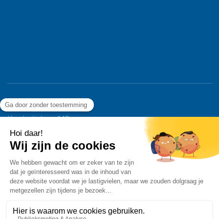
Ligier Group Benelux
Koolmijnlaan 142
3582 Beringen – België
T. +32 11 56 13 11
info@ligiergroup.nl
BTW BE 0428.898.465