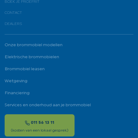
BOEK JE PROEFRIT
CONTACT
DEALERS
Onze brommobiel modellen
Elektrische brommobielen
Brommobiel leasen
Wetgeving
Financiering
Services en onderhoud aan je brommobiel
011 56 13 11
(kosten van een lokaal gesprek)