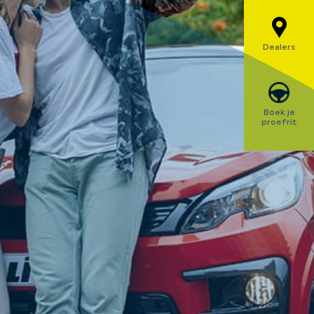
Dealers
Boek je
proefrit