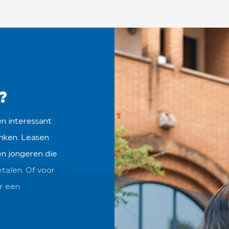
?
n interessant
enken. Leasen
én jongeren die
etalen. Of voor
r een