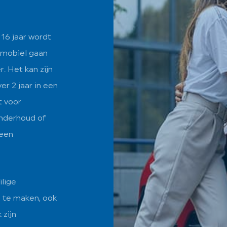
 16 jaar wordt
ommobiel gaan
r. Het kan zijn
er 2 jaar in een
t voor
nderhoud of
 een
ilige
n te maken, ook
 zijn