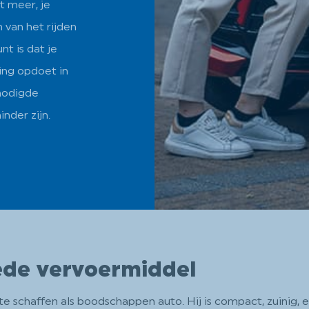
t meer, je
 van het rijden
t is dat je
ring opdoet in
enodigde
inder zijn.
ede vervoermiddel
schaffen als boodschappen auto. Hij is compact, zuinig, en