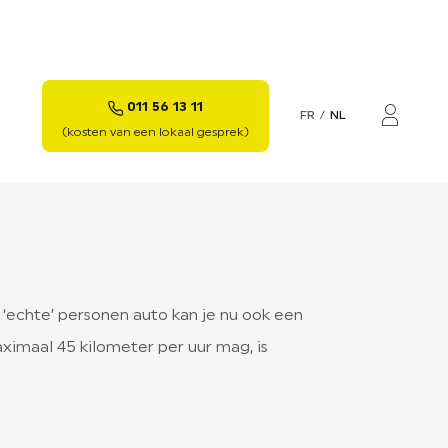
011 56 13 11
FR
NL
Mon c
(kosten van een lokaal gesprek)
‘echte’ personen auto kan je nu ook een
imaal 45 kilometer per uur mag, is