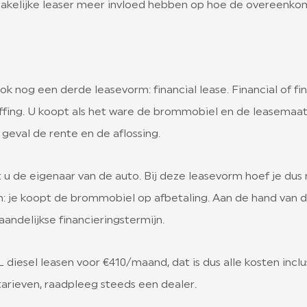
als zakelijke leaser meer invloed hebben op hoe de overeenko
nog een derde leasevorm: financial lease. Financial of fin
ing. U koopt als het ware de brommobiel en de leasemaats
 geval de rente en de aflossing.
 u de eigenaar van de auto. Bij deze leasevorm hoef je du
: je koopt de brommobiel op afbetaling. Aan de hand van d
ndelijkse financieringstermijn.
diesel leasen voor €410/maand, dat is dus alle kosten inclus
tarieven, raadpleeg steeds een dealer.