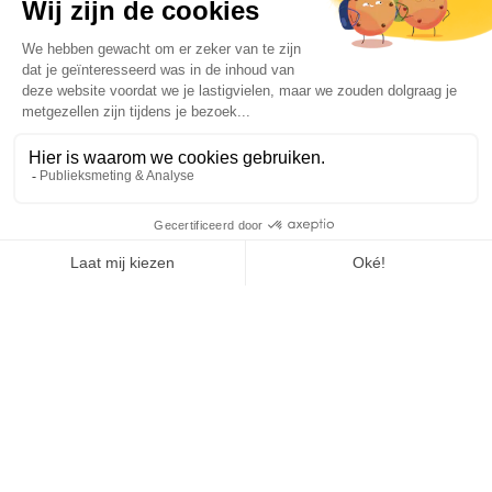
Ligier Group Benelux
Boek je
Configureer
Contact
Dealers
proefrit
Koolmijnlaan 142
3582 Beringen – België
T. +32 11 56 13 11
info@ligiergroup.nl
BTW BE 0428.898.465