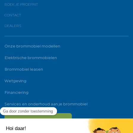
BOEK JE PROEFRIT
CONTACT
DEALERS
Onze brommobiel modellen
Elektrische brommobielen
Brommobiel leasen
Wetgeving
Financiering
Services en onderhoud aan je brommobiel
011 56 13 11
(kosten van een lokaal gesprek)