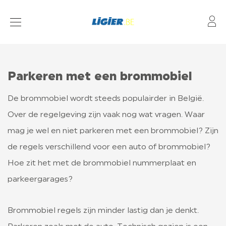
Mo
BROMMOBIEL MODELLEN
FINANCIERING
Parkeren met een brommobiel
DEALERS
De brommobiel wordt steeds populairder in België.
ONDERHOUD
Over de regelgeving zijn vaak nog wat vragen. Waar
mag je wel en niet parkeren met een brommobiel? Zijn
de regels verschillend voor een auto of brommobiel?
L7 LIGIER
Hoe zit het met de brommobiel nummerplaat en
parkeergarages?
VERZEKERING
VEEL GESTELDE VRAGEN OVER BROMMOBIELEN
Brommobiel regels zijn minder lastig dan je denkt.
WETGEVING