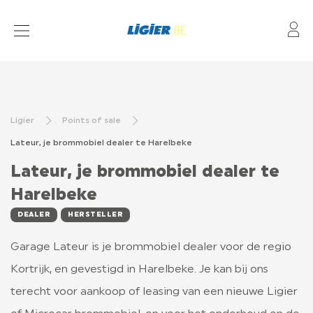
Mo
BROMMOBIEL MODELLEN
FINANCIERING
Ligier
Points of sale
DEALERS
Lateur, je brommobiel dealer te Harelbeke
ONDERHOUD
Lateur, je brommobiel dealer te
Harelbeke
L7 LIGIER
DEALER
HERSTELLER
Garage Lateur is je brommobiel dealer voor de regio
VERZEKERING
Kortrijk, en gevestigd in Harelbeke. Je kan bij ons
VEEL GESTELDE VRAGEN OVER BROMMOBIELEN
terecht voor aankoop of leasing van een nieuwe Ligier
WETGEVING