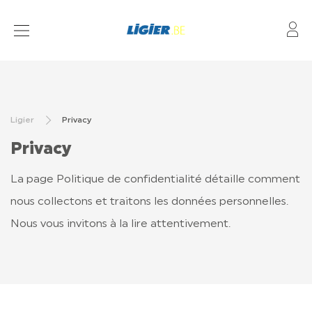
Mo
BROMMOBIEL MODELLEN
FINANCIERING
Ligier
Privacy
DEALERS
Privacy
ONDERHOUD
La page Politique de confidentialité détaille comment
nous collectons et traitons les données personnelles.
L7 LIGIER
Nous vous invitons à la lire attentivement.
VERZEKERING
VEEL GESTELDE VRAGEN OVER BROMMOBIELEN
WETGEVING