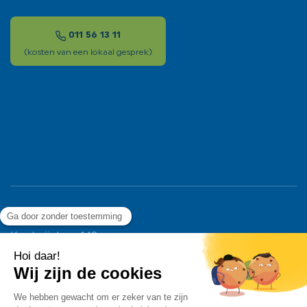
011 56 13 11
(kosten van een lokaal gesprek)
Ligier Group Benelux
Koolmijnlaan 142
3582 Beringen – België
T. +32 11 56 13 11
info@ligiergroup.nl