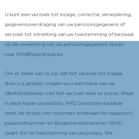
U kunt een verzoek tot inzage, correctie, verwijdering,
gegevensoverdraging van uw persoonsgegevens of
verzoek tot intrekking van uw toestemming of bezwaar
op de verwerking van uw persoonsgegevens sturen
naar info@ligiergroup.be.
Om er zeker van te zijn dat het verzoek tot inzage
door u is gedaan, vragen wij u een kopie van uw
identiteitsbewijs met het verzoek mee te sturen. Maak
in deze kopie uw pasfoto, MRZ (machine readable
zone, de strook met nummers onderaan het paspoort),
paspoortnummer en Burgerservicenummer (BSN)
zwart. Dit ter bescherming van uw privacy. We