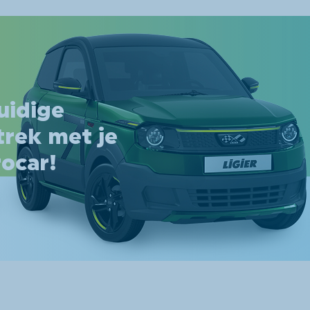
uidige
trek met je
rocar!