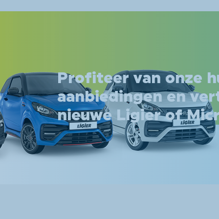
Profiteer van onze h
aanbiedingen en ver
nieuwe Ligier of Mic