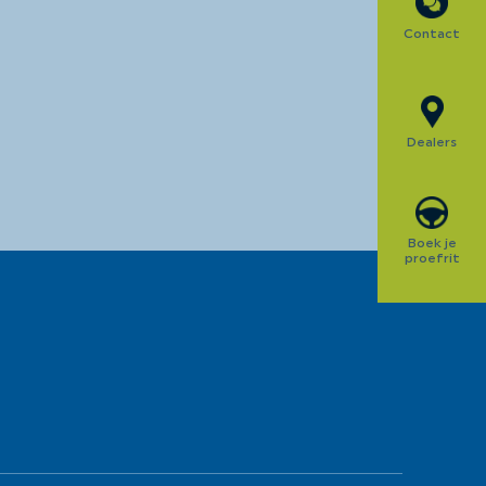
Contact
Dealers
Boek je
proefrit