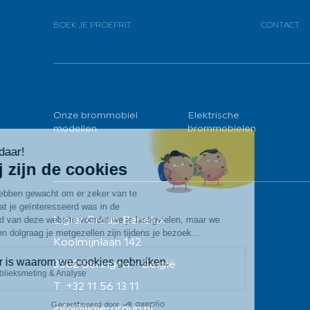
BOEK JE PROEFRIT
CONTACT
Onze brommobiel
Elektrische
modellen
brommobielen
Ligier Group Benelux
Koolmijnlaan 142
3582 Beringen – België
T. +32 11 56 13 11
info@ligiergroup.nl