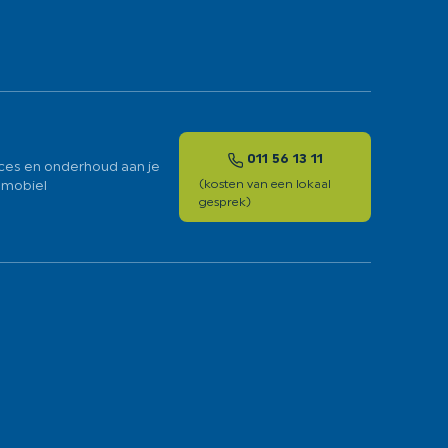
011 56 13 11
ces en onderhoud aan je
mobiel
(kosten van een lokaal
gesprek)