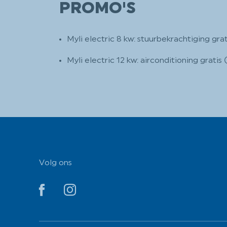
PROMO'S
Myli electric 8 kw: stuurbekrachtiging gr
Myli electric 12 kw: airconditioning gratis
Volg ons
YouTube
YouTube