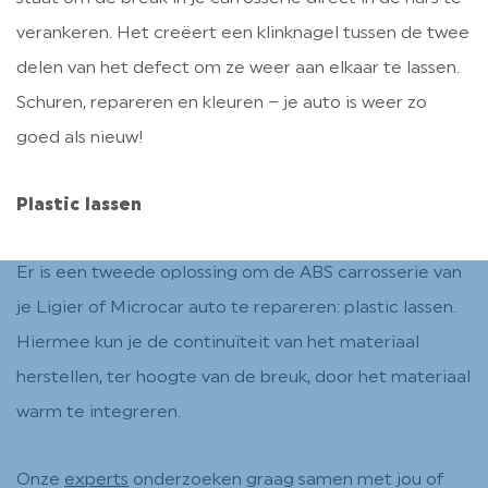
verankeren. Het creëert een klinknagel tussen de twee
delen van het defect om ze weer aan elkaar te lassen.
Schuren, repareren en kleuren – je auto is weer zo
goed als nieuw!
Plastic lassen
Er is een tweede oplossing om de ABS carrosserie van
je Ligier of Microcar auto te repareren: plastic lassen.
Hiermee kun je de continuïteit van het materiaal
herstellen, ter hoogte van de breuk, door het materiaal
warm te integreren.
Onze
experts
onderzoeken graag samen met jou of