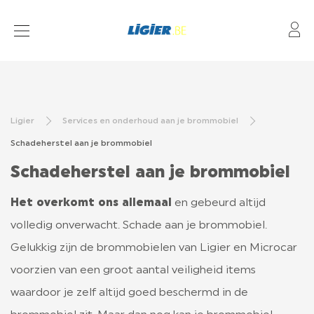
Mo
BROMMOBIEL MODELLEN
FINANCIERING
Ligier
Services en onderhoud aan je brommobiel
DEALERS
Schadeherstel aan je brommobiel
ONDERHOUD
Schadeherstel aan je brommobiel
Het overkomt ons allemaal
en gebeurd altijd
L7 LIGIER
volledig onverwacht. Schade aan je brommobiel.
Gelukkig zijn de brommobielen van Ligier en Microcar
VERZEKERING
voorzien van een groot aantal veiligheid items
VEEL GESTELDE VRAGEN OVER BROMMOBIELEN
waardoor je zelf altijd goed beschermd in de
WETGEVING