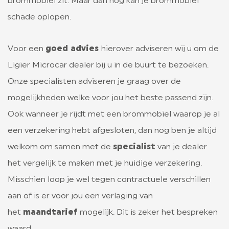
brommobiel zit. Maar dan nog kan je brommobiel
schade oplopen.
LIGIER GROUP
CONTACT
Voor een
goed advies
hierover adviseren wij u om de
Ligier Microcar dealer bij u in de buurt te bezoeken.
Onze specialisten adviseren je graag over de
mogelijkheden welke voor jou het beste passend zijn.
Ook wanneer je rijdt met een brommobiel waarop je al
een verzekering hebt afgesloten, dan nog ben je altijd
welkom om samen met de
specialist
van je dealer
het vergelijk te maken met je huidige verzekering.
Misschien loop je wel tegen contractuele verschillen
aan of is er voor jou een verlaging van
het
maandtarief
mogelijk. Dit is zeker het bespreken